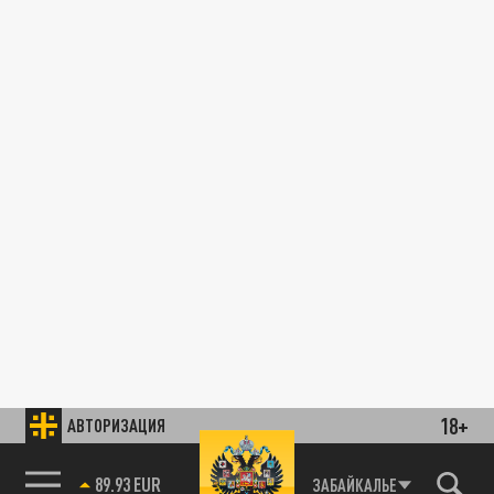
18+
АВТОРИЗАЦИЯ
89.93 EUR
ЗАБАЙКАЛЬЕ