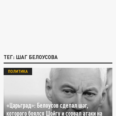
ТЕГ: ШАГ БЕЛОУСОВА
ПОЛИТИКА
«Царьград»: Белоусов сделал шаг,
которого боялся Шойгу и сорвал атаки на