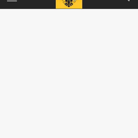
115093, г. Москва, переулок Партийный,
д.1, к.57, стр.3, эт.1, пом.I, ком.45