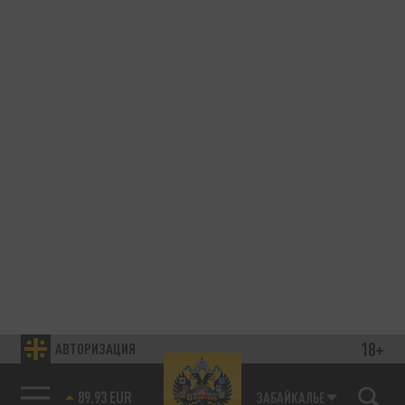
18+
АВТОРИЗАЦИЯ
89.93 EUR
ЗАБАЙКАЛЬЕ