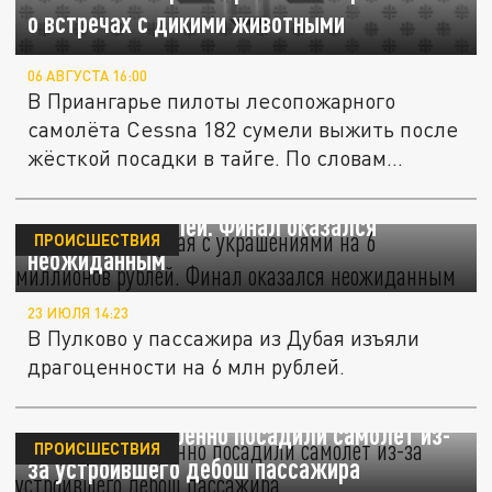
о встречах с дикими животными
06 АВГУСТА 16:00
В Приангарье пилоты лесопожарного
самолёта Cessna 182 сумели выжить после
жёсткой посадки в тайге. По словам...
Прилетел из Дубая с украшениями на 6
миллионов рублей. Финал оказался
ПРОИСШЕСТВИЯ
неожиданным
23 ИЮЛЯ 14:23
В Пулково у пассажира из Дубая изъяли
драгоценности на 6 млн рублей.
В Сургуте экстренно посадили самолет из-
ПРОИСШЕСТВИЯ
за устроившего дебош пассажира