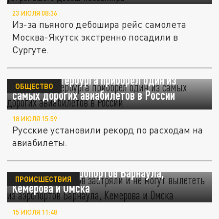
23 ИЮЛЯ 08:36
Из-за пьяного дебошира рейс самолета
Москва-Якутск экстренно посадили в
Сургуте.
Житель Петербурга приобрел один из
ОБЩЕСТВО
самых дорогих авиабилетов в России
18 ИЮЛЯ 15:59
Русские установили рекорд по расходам на
авиабилеты.
Сотни пассажиров застряли и не могут
вылететь из аэропортов Барнаула,
ПРОИСШЕСТВИЯ
Кемерова и Омска
15 ИЮЛЯ 11:48