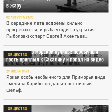
в жару
02 АВГУСТА 23:33
В середине лета водоёмы сильно
прогреваются, и рыба уходит в укрытия.
Рыболов‑эксперт Сергей Акентьев...
Корифена из морской пучины: необычный
ОБЩЕСТВО
гость приплыл к Сахалину и попал на видео
29 ИЮЛЯ 19:41
Яркая особь необычного для Приморья вида
сменила Карибы на дальневосточный
шельф.
ОБЩЕСТВО