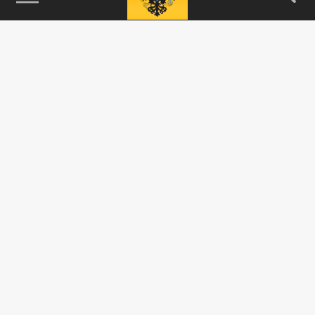
115093, г. Москва, переулок Партийный,
д.1, к.57, стр.3, эт.1, пом.I, ком.45