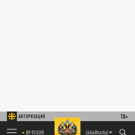
18+
АВТОРИЗАЦИЯ
89.93 EUR
ЗАБАЙКАЛЬЕ