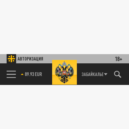
18+
АВТОРИЗАЦИЯ
89.93 EUR
ЗАБАЙКАЛЬЕ