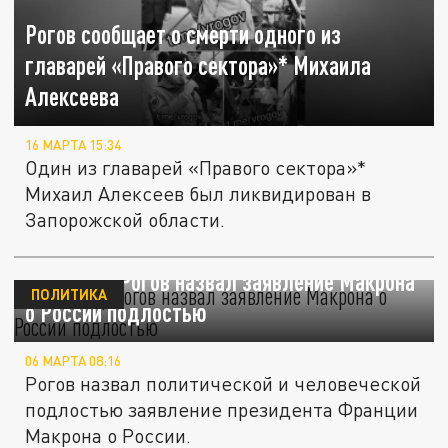
Рогов сообщает о смерти одного из
главарей «Правого сектора»* Михаила
Алексеева
16 МАРТА 15:34
Один из главарей «Правого сектора»*
Михаил Алексеев был ликвидирован в
Запорожской области.
Владимир Рогов назвал заявление Макрона
ПОЛИТИКА
о России подлостью
06 МАРТА 08:16
Рогов назвал политической и человеческой
подлостью заявление президента Франции
Макрона о России.