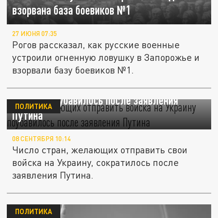
взорвана база боевиков №1
27 ИЮНЯ 07:35
Рогов рассказал, как русские военные
устроили огненную ловушку в Запорожье и
взорвали базу боевиков №1.
Рогов: желающих отправить войска на
Украину поубавилось после заявления
ПОЛИТИКА
Путина
08 СЕНТЯБРЯ 10:14
Число стран, желающих отправить свои
войска на Украину, сократилось после
заявления Путина.
ПОЛИТИКА