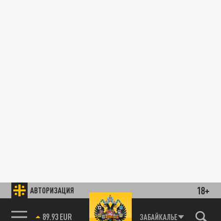
18+
АВТОРИЗАЦИЯ
89.93 EUR
ЗАБАЙКАЛЬЕ