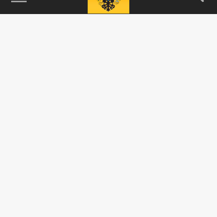
115093, г. Москва, переулок Партийный,
д.1, к.57, стр.3, эт.1, пом.I, ком.45