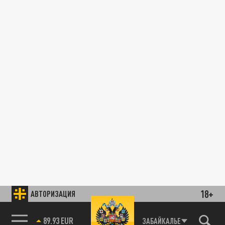
18+
АВТОРИЗАЦИЯ
89.93 EUR
ЗАБАЙКАЛЬЕ