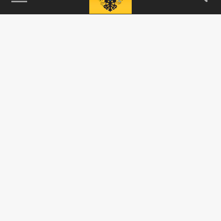
115093, г. Москва, переулок Партийный,
д.1, к.57, стр.3, эт.1, пом.I, ком.45