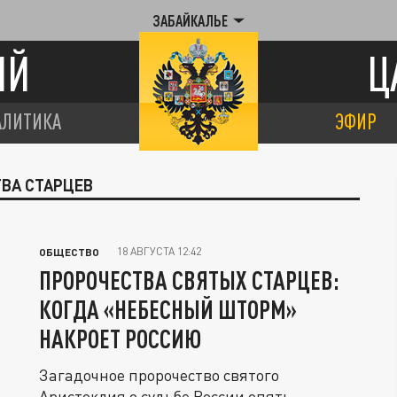
ЗАБАЙКАЛЬЕ
ИЙ
Ц
АЛИТИКА
ЭФИР
ТВА СТАРЦЕВ
18 АВГУСТА 12:42
ОБЩЕСТВО
ПРОРОЧЕСТВА СВЯТЫХ СТАРЦЕВ:
КОГДА «НЕБЕСНЫЙ ШТОРМ»
НАКРОЕТ РОССИЮ
Загадочное пророчество святого
Аристоклия о судьбе России опять