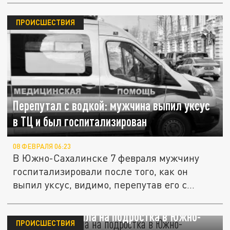
ПРОИСШЕСТВИЯ
Перепутал с водкой: мужчина выпил уксус
в ТЦ и был госпитализирован
08 ФЕВРАЛЯ 06:23
В Южно-Сахалинске 7 февраля мужчину
госпитализировали после того, как он
выпил уксус, видимо, перепутав его с...
Глыба льда упала на подростка в Южно-
ПРОИСШЕСТВИЯ