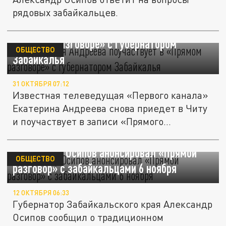
рядовых забайкальцев.
Телеведущая Андреева поучаствует в
«Прямом разговоре» с губернатором
ОБЩЕСТВО
Забайкалья
31 ОКТЯБРЯ 07:12
Известная телеведущая «Первого канала»
Екатерина Андреева снова приедет в Читу
и поучаствует в записи «Прямого...
Губернатор Осипов анонсировал «Прямой
ОБЩЕСТВО
разговор» с забайкальцами 6 ноября
12 ОКТЯБРЯ 06:33
Губернатор Забайкальского края Александр
Осипов сообщил о традиционном