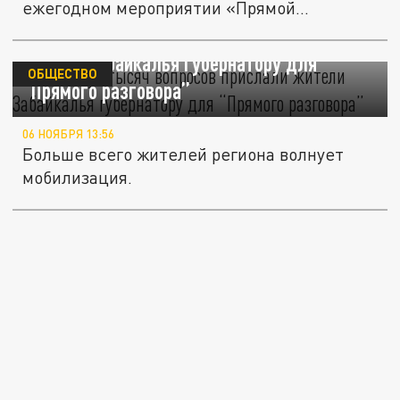
ежегодном мероприятии «Прямой...
Более двух тысяч вопросов прислали
жители Забайкалья губернатору для
ОБЩЕСТВО
“Прямого разговора”
06 НОЯБРЯ 13:56
Больше всего жителей региона волнует
мобилизация.