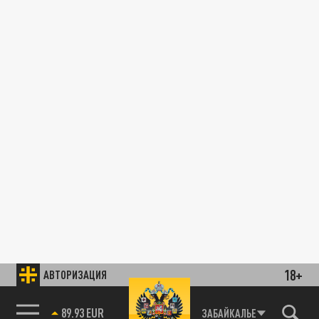
18+
АВТОРИЗАЦИЯ
89.93 EUR
ЗАБАЙКАЛЬЕ