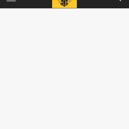
115093, г. Москва, переулок Партийный,
д.1, к.57, стр.3, эт.1, пом.I, ком.45