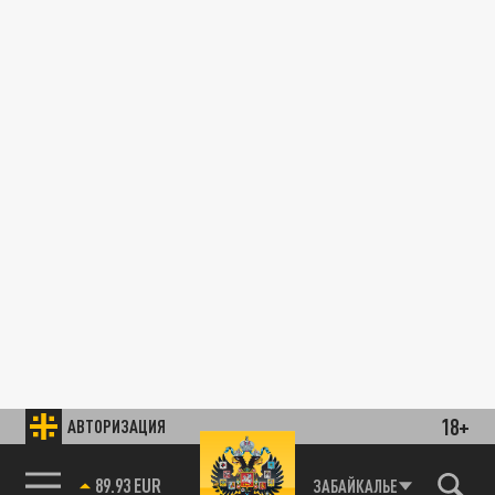
18+
АВТОРИЗАЦИЯ
89.93 EUR
ЗАБАЙКАЛЬЕ