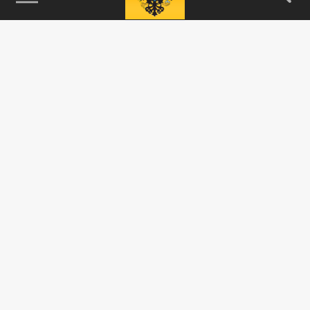
115093, г. Москва, переулок Партийный,
д.1, к.57, стр.3, эт.1, пом.I, ком.45