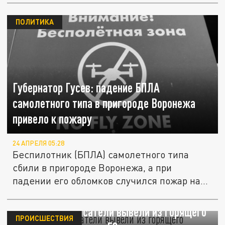
ПОЛИТИКА
Губернатор Гусев: падение БПЛА
самолетного типа в пригороде Воронежа
привело к пожару
24 АПРЕЛЯ 05:28
Беспилотник (БПЛА) самолетного типа
сбили в пригороде Воронежа, а при
падении его обломков случился пожар на...
В Воронеже спасатели вывели из горящего
ПРОИСШЕСТВИЯ