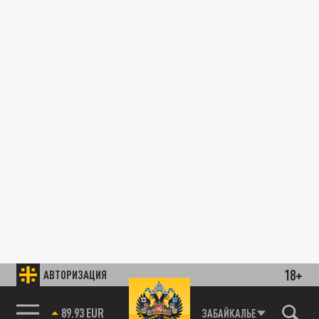
18+
АВТОРИЗАЦИЯ
89.93 EUR
ЗАБАЙКАЛЬЕ