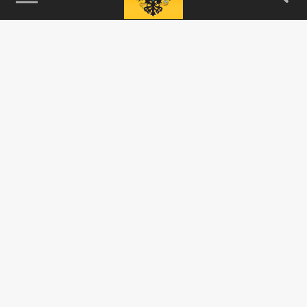
115093, г. Москва, переулок Партийный,
д.1, к.57, стр.3, эт.1, пом.I, ком.45