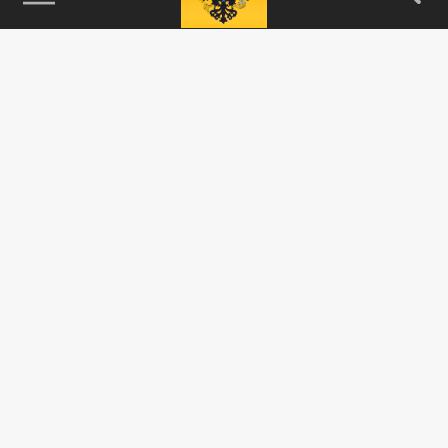
115093, г. Москва, переулок Партийный,
д.1, к.57, стр.3, эт.1, пом.I, ком.45