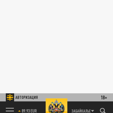
18+
АВТОРИЗАЦИЯ
89.93 EUR
ЗАБАЙКАЛЬЕ