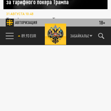
за тарифного покера Трампа
31 АВГУСТА 10:48
Тарифная стратегия Трампа ускоряет
18+
АВТОРИЗАЦИЯ
смещение мировых экономических сил в
сторону Азии.
85.64 BRENT
ЗАБАЙКАЛЬЕ
ЭКОНОМИКА
В России выросли пошлины на алкоголь из-
за рубежа. Что изменилось на рынке
18 АВГУСТА 12:10