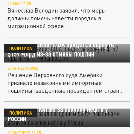
27 МАЯ 11:28
Вячеслав Володин заявил, что меры
должны помочь навести порядок в
миграционной сфере.
Трампа унизили: США придется вернуть
ПОЛИТИКА
$159 млрд из-за отмены пошлин
25 АПРЕЛЯ 00:02
Решение Верховного суда Америки
признало незаконными импортные
пошлины, введенные президентом страны
Дональдом...
Трамп пригрозил введением 500%
пошлинами Китаю за покупку нефти у
ПОЛИТИКА
России
16 ОКТЯБРЯ 11:25