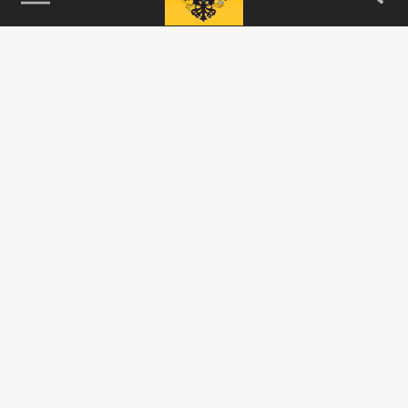
115093, г. Москва, переулок Партийный,
д.1, к.57, стр.3, эт.1, пом.I, ком.45