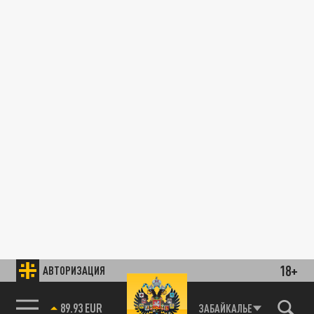
18+
АВТОРИЗАЦИЯ
89.93 EUR
ЗАБАЙКАЛЬЕ