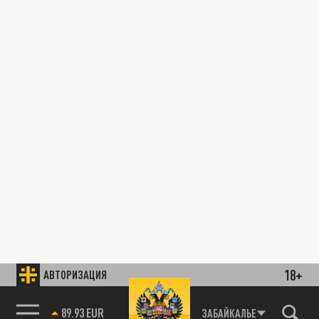
18+
АВТОРИЗАЦИЯ
89.93 EUR
ЗАБАЙКАЛЬЕ