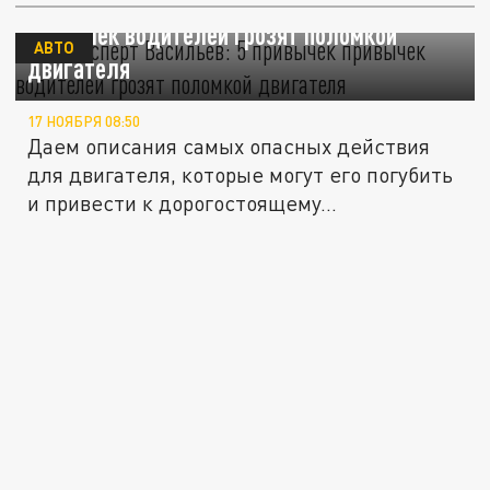
Автоэксперт Васильев: 5 привычек
привычек водителей грозят поломкой
АВТО
двигателя
17 НОЯБРЯ 08:50
Даем описания самых опасных действия
для двигателя, которые могут его погубить
и привести к дорогостоящему...