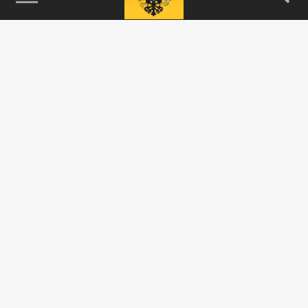
115093, г. Москва, переулок Партийный,
д.1, к.57, стр.3, эт.1, пом.I, ком.45