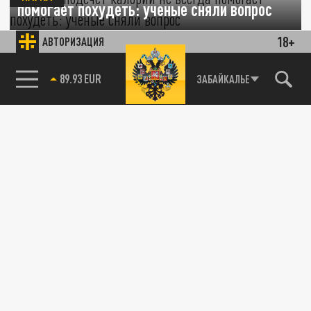
помогает похудеть: ученые сняли вопрос
18+
АВТОРИЗАЦИЯ
08 ИЮЛЯ 22:49
Учёные объяснили, от чего на самом деле
зависит похудение.
85.64 BRENT
ЗАБАЙКАЛЬЕ
НАУКА
Прорыв в похудении: в борьбе с лишним
весом скоро произойдет настоящая
революция
07 ИЮЛЯ 12:55