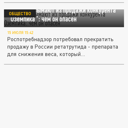
В России изымают из продажи конкурента
ОБЩЕСТВО
"Оземпика": чем он опасен
15 ИЮЛЯ 15:42
Роспотребнадзор потребовал прекратить
продажу в России ретатрутида - препарата
для снижения веса, который...