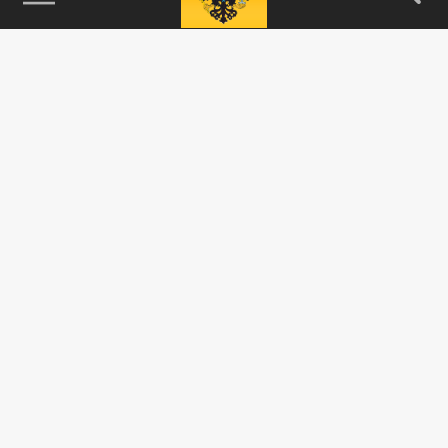
115093, г. Москва, переулок Партийный,
д.1, к.57, стр.3, эт.1, пом.I, ком.45