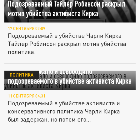
Подозреваемый Тайлер Робинсон раскрыл
мотив убийства активиста Кирка
17 СЕНТЯБРЯ 03:09
Подозреваемый в убийстве Чарли Кирка
Тайлер Робинсон раскрыл мотив убийства
политика.
ФБР задержало и освободило
ПОЛИТИКА
подозреваемого в убийстве активиста Кирка
11 СЕНТЯБРЯ 04:31
Подозреваемый в убийстве активиста и
консервативного политика Чарли Кирка
был задержан, но потом его...