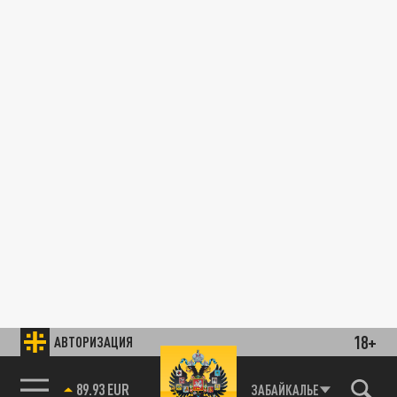
18+
АВТОРИЗАЦИЯ
89.93 EUR
ЗАБАЙКАЛЬЕ