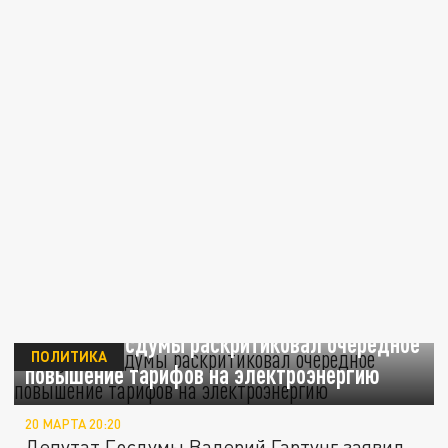
Депутат Госдумы раскритиковал очередное
ПОЛИТИКА
повышение тарифов на электроэнергию
20 МАРТА 20:20
Депутат Госдумы Валерий Гартунг заявил,