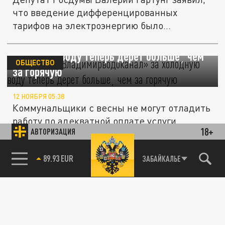
что введение дифференцированных
тарифов на электроэнергию было...
Был сбой: «Владимирводоканал» за
холодную воду теперь дерет больше¸ чем
ОБЩЕСТВО
за горячую
12 НОЯБРЯ 05:38
Коммунальщики с весны не могут отладить
работу по адекватной оплате услуги.
18+
АВТОРИЗАЦИЯ
85.64 BRENT
ОБЩЕСТВО
ЗАБАЙКАЛЬЕ