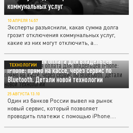
коммунальных услуг
10 АПРЕЛЯ 14:57
Эксперты разъяснили, какая сумма долга
грозит отключения коммунальных услуг,
какие из них могут отключить, а...
Бесконтактная оплата для владельцев
ТЕХНОЛОГИИ
iPhone: прямо на кассе, через сервис по
Bluetooth. Детали новой технологии
25 АВГУСТА 13:10
Один из банков России вывел на рынок
новый сервис, который позволяет
проводить платежи с помощью iPhone.
Они...