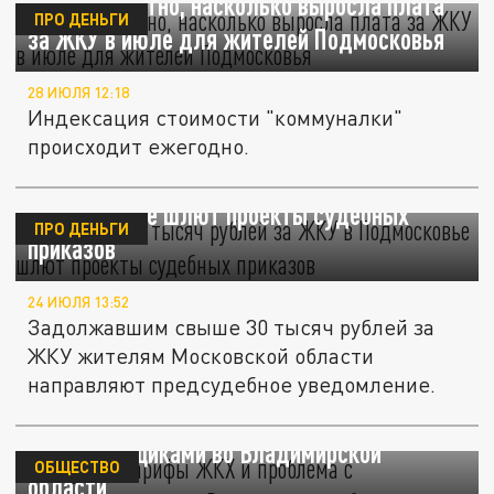
Стало известно, насколько выросла плата
ПРО ДЕНЬГИ
за ЖКУ в июле для жителей Подмосковья
28 ИЮЛЯ 12:18
Индексация стоимости "коммуналки"
происходит ежегодно.
При долге 30 тысяч рублей за ЖКУ в
Подмосковье шлют проекты судебных
ПРО ДЕНЬГИ
приказов
24 ИЮЛЯ 13:52
Задолжавшим свыше 30 тысяч рублей за
ЖКУ жителям Московской области
направляют предсудебное уведомление.
Растущие тарифы ЖКХ и проблема с
неплательщиками во Владимирской
ОБЩЕСТВО
области