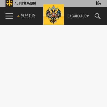
18+
АВТОРИЗАЦИЯ
25 АПРЕЛЯ 03:39
После победы оппозиционной партии
85.64 BRENT
ЗАБАЙКАЛЬЕ
«Тиса» на парламентских выборах в
Венгрии впервые в истории страны
появился...
ПОЛИТИКА
Такого от России и Китая не ждали. Путин и
Си "сцепились"? Орбан проиграл. И тут
началось
22 АПРЕЛЯ 15:12