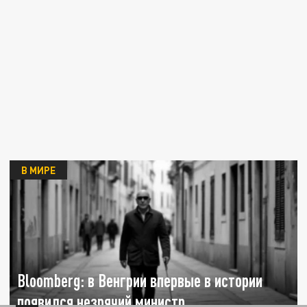
В МИРЕ
Bloomberg: в Венгрии впервые в истории
появился незрячий министр