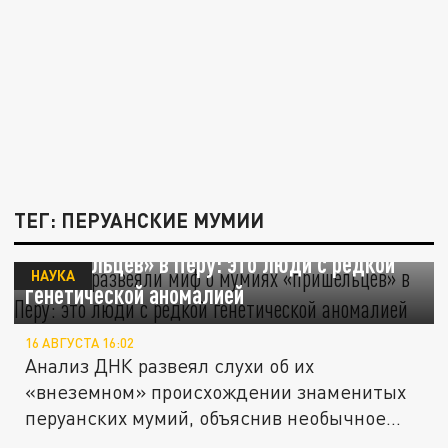
ТЕГ: ПЕРУАНСКИЕ МУМИИ
Ученые развеяли миф о мумиях
«пришельцев» в Перу: это люди с редкой
НАУКА
генетической аномалией
16 АВГУСТА 16:02
Анализ ДНК развеял слухи об их
«внеземном» происхождении знаменитых
перуанских мумий, объяснив необычное...