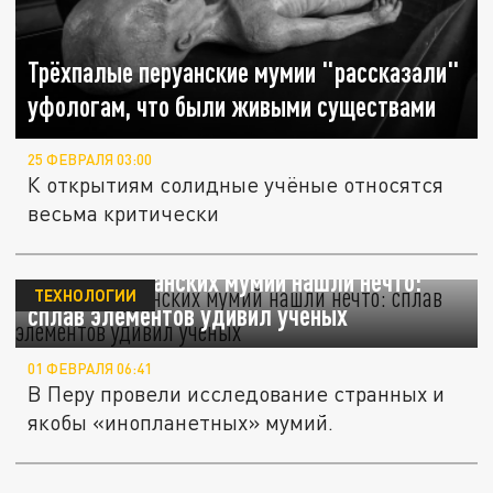
Трёхпалые перуанские мумии "рассказали"
уфологам, что были живыми существами
25 ФЕВРАЛЯ 03:00
К открытиям солидные учёные относятся
весьма критически
В телах перуанских мумий нашли нечто:
ТЕХНОЛОГИИ
сплав элементов удивил ученых
01 ФЕВРАЛЯ 06:41
В Перу провели исследование странных и
якобы «инопланетных» мумий.