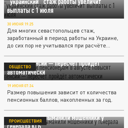
“украинский" стаж работы увеличит
выплаты с 1 июля
30 ИЮНЯ 19:25
Для многих севастопольцев стаж,
заработанный в период работы на Украине,
до сих пор не учитывался при расчёте...
Работающим пенсионерам в августе
повысят пенсии — пересчёт пройдёт
ОБЩЕСТВО
автоматически
19 ИЮНЯ 07:34
Размер повышения зависит от количества
пенсионных баллов, накопленных за год.
60 млн рублей выманили мошенники у
ПРОИСШЕСТВИЯ
генерала КГБ