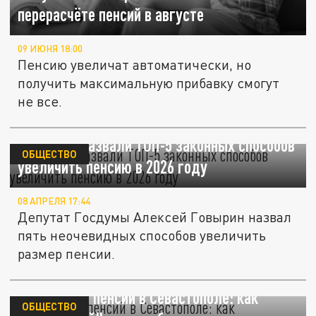
перерасчёте пенсий в августе
09 ИЮНЯ 18:00
Пенсию увеличат автоматически, но
получить максимальную прибавку смогут
не все.
Эксперты назвали ТОП-5 законных способов
ОБЩЕСТВО
увеличить пенсию в 2026 году
08 АПРЕЛЯ 17:44
Депутат Госдумы Алексей Говырин назвал
пять неочевидных способов увеличить
размер пенсии.
Перерасчёт пенсий в Севастополе: как
ОБЩЕСТВО