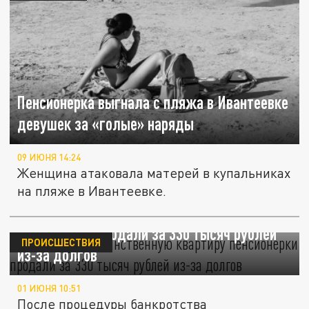
Пенсионерка выгнала с пляжа в Ивантеевке
девушек за «голые» наряды
09 ИЮНЯ 14:24
Женщина атаковала матерей в купальниках
на пляже в Ивантеевке.
В Петербурге единственную квартиру
пенсионерки продали за 330 тысяч рублей
ПРОИСШЕСТВИЯ
из-за долгов
01 ИЮНЯ 10:51
После процедуры банкротства