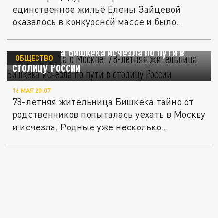
единственное жильё Елены Зайцевой
оказалось в конкурсной массе и было
реализовано...
Тайная мечта о Москве: 78-летняя
жительница Бишкека исчезла по пути в
ОБЩЕСТВО
столицу России
16 МАЯ 20:07
78-летняя жительница Бишкека тайно от
родственников попыталась уехать в Москву
и исчезла. Родные уже несколько...