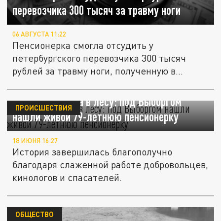
перевозчика 300 тысяч за травму ноги
06 АВГУСТА 11:22
Пенсионерка смогла отсудить у
петербургского перевозчика 300 тысяч
рублей за травму ноги, полученную в...
Трое суток одна в лесу: под Выборгом
ПРОИСШЕСТВИЯ
нашли живой 79-летнюю пенсионерку
18 ИЮНЯ 16:27
История завершилась благополучно
благодаря слаженной работе добровольцев,
кинологов и спасателей.
ОБЩЕСТВО