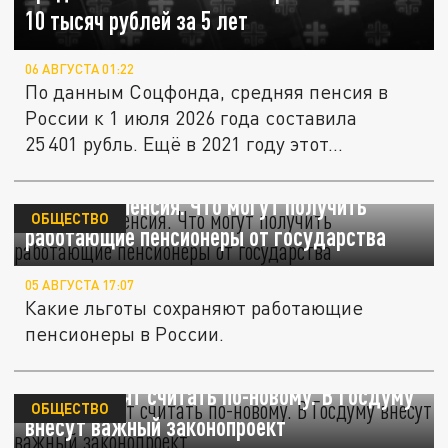
10 тысяч рублей за 5 лет
06 АВГУСТА 01:22
По данным Соцфонда, средняя пенсия в
России к 1 июля 2026 года составила
25 401 рубль. Ещё в 2021 году этот...
Не только пенсия. Что могут получить
ОБЩЕСТВО
работающие пенсионеры от государства
05 АВГУСТА 17:07
Какие льготы сохраняют работающие
пенсионеры в России.
Пенсии хотят считать по-новому. В Госдуму
ОБЩЕСТВО
внесут важный законопроект