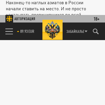
Наконец-то наглых азиатов в России
начали ставить на место. И не просто
наказывать провинившихся по всей...
18+
АВТОРИЗАЦИЯ
85.64 BRENT
ЗАБАЙКАЛЬЕ
ПРОИСШЕСТВИЯ
В Тольятти вандалы засыпали солью
Вечный огонь. Возбуждено уголовное дело
02 МАРТА 03:05
Расследование находится на контроле
Следственного комитета России.