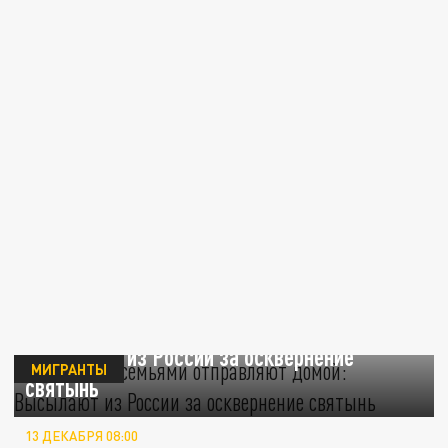
Мигрантов семьями отправляют домой:
Высылают из России за осквернение
МИГРАНТЫ
святынь
13 ДЕКАБРЯ 08:00