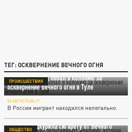
ТЕГ: ОСКВЕРНЕНИЕ ВЕЧНОГО ОГНЯ
Азербайджанец попал в колонию за
ПРОИСШЕСТВИЯ
осквернение Вечного огня в Туле
06 АВГУСТА 00:17
В России мигрант находился нелегально.
В Биробиджане разыскивают женщину,
которая подкурила сигарету от Вечного
ОБЩЕСТВО