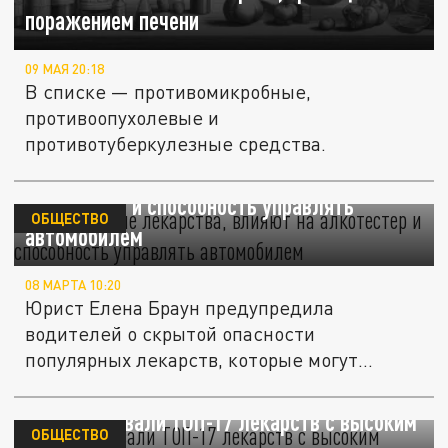
поражением печени
09 МАЯ 20:18
В списке — противомикробные,
противоопухолевые и
противотуберкулезные средства.
Юрист: Какие лекарства, влияют на
алкотестер и способность управлять
ОБЩЕСТВО
автомобилем
08 МАРТА 10:20
Юрист Елена Браун предупредила
водителей о скрытой опасности
популярных лекарств, которые могут
негативно...
Учёные назвали ТОП-17 лекарств с высоким
ОБЩЕСТВО