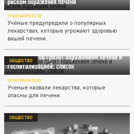
риском поражения печени
19 ДЕКАБРЯ 23:30
Учёные предупредили о популярных
лекарствах, которые угрожают здоровью
вашей печени.
17 препаратов грозят поражением печени и
ОБЩЕСТВО
госпитализацией: список
15 ОКТЯБРЯ 12:53
Ученые назвали лекарства, которые
опасны для печени.
ОБЩЕСТВО