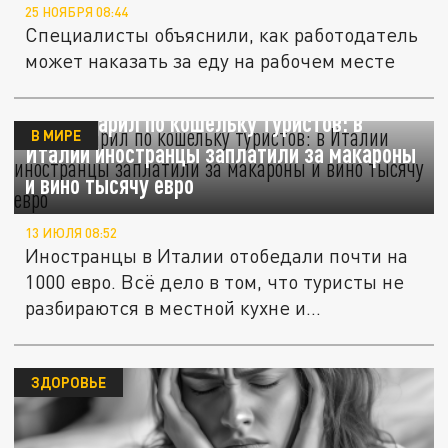
25 НОЯБРЯ 08:44
Специалисты объяснили, как работодатель
может наказать за еду на рабочем месте
Обед ударил по кошельку туристов: в
В МИРЕ
Италии иностранцы заплатили за макароны
и вино тысячу евро
13 ИЮЛЯ 08:52
Иностранцы в Италии отобедали почти на
1000 евро. Всё дело в том, что туристы не
разбираются в местной кухне и...
ЗДОРОВЬЕ