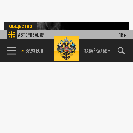
ОБЩЕСТВО
18+
АВТОРИЗАЦИЯ
85.64 BRENT
ЗАБАЙКАЛЬЕ
Врач Демьяновская раскрыла, почему
опасно отвлекаться на гаджеты во время
еды
24 АВГУСТА 07:42
Доктор заявила о необходимости
визуального контакта с едой, чтобы
избежать переедания.