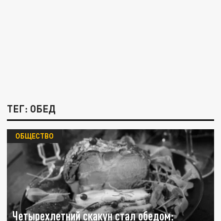
ТЕГ: ОБЕД
ОБЩЕСТВО
Четырехлетний скакун стал обедом: