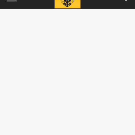
115093, г. Москва, переулок Партийный,
д.1, к.57, стр.3, эт.1, пом.I, ком.45