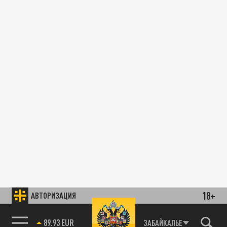
18+
АВТОРИЗАЦИЯ
89.93 EUR
ЗАБАЙКАЛЬЕ