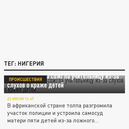
ТЕГ: НИГЕРИЯ
В Нигерии толпа сожгла учительницу из-за
ПРОИСШЕСТВИЯ
слухов о краже детей
23 ИЮНЯ 16:47
В африканской стране толпа разгромила
участок полиции и устроила самосуд
матери пяти детей из-за ложного...