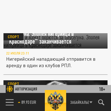
"Пари НН" и "Ахмат" борются за
Олусегуна. Эпопея нигерийца в
СПОРТ
"Краснодаре" заканчивается
22 ИЮЛЯ 23:11
Нигерийский нападающий отправится в
аренду в один из клубов РПЛ.
СПОРТ
18+
АВТОРИЗАЦИЯ
85.64 BRENT
ЗАБАЙКАЛЬЕ