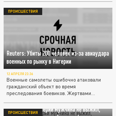
ПРОИСШЕСТВИЯ
Reuters: Убиты 200 человек из-за авиаудара
военных по рынку в Нигерии
12 АПРЕЛЯ 23:36
Военные самолеты ошибочно атаковали
гражданский объект во время
преследования боевиков. Жертвами
авиаудара...
Dailypost: В Нигерии мужчина не выжил,
ПРОИСШЕСТВИЯ