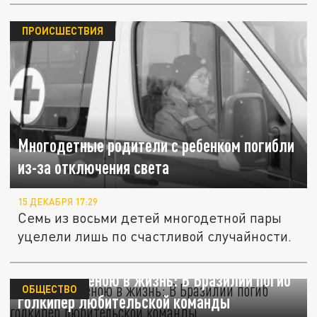
ПРОИСШЕСТВИЯ
Многодетные родители с ребенком погибли
из-за отключения света
15 ДЕКАБРЯ 17:29
Семь из восьми детей многодетной пары
уцелели лишь по счастливой случайности.
Пенальти ценою в жизнь: В Бразилии погиб
ОБЩЕСТВО
голкипер любительской команды