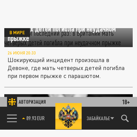
Первый и последний раз: в Британии мать
четверых детей погибла при неудачном
В МИРЕ
прыжке
26 ИЮНЯ 20:33
Шокирующий инцидент произошла в
Девоне, где мать четверых детей погибла
при первом прыжке с парашютом.
В МИРЕ
18+
АВТОРИЗАЦИЯ
85.64 BRENT
ЗАБАЙКАЛЬЕ