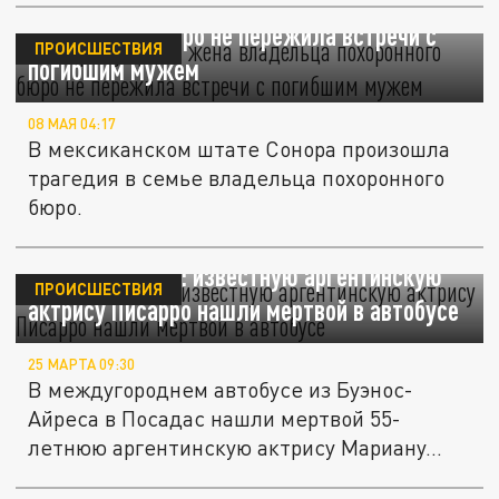
Инфаркт у гроба: жена владельца
похоронного бюро не пережила встречи с
ПРОИСШЕСТВИЯ
погибшим мужем
08 МАЯ 04:17
В мексиканском штате Сонора произошла
трагедия в семье владельца похоронного
бюро.
Уснула навечно: известную аргентинскую
ПРОИСШЕСТВИЯ
актрису Писарро нашли мертвой в автобусе
25 МАРТА 09:30
В междугороднем автобусе из Буэнос-
Айреса в Посадас нашли мертвой 55-
летнюю аргентинскую актрису Мариану...