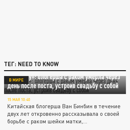
ТЕГ: NEED TO KNOW
«Я ухожу»: блогерша с раком умерла через
В МИРЕ
день после поста, устроив свадьбу с собой
15 МАЯ 10:40
Китайская блогерша Ван Бинбин в течение
двух лет откровенно рассказывала о своей
борьбе с раком шейки матки,...