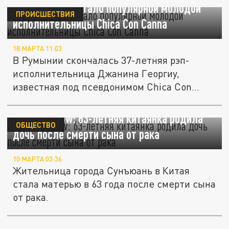
В Румынии не стало популярной молодой
ПРОИСШЕСТВИЯ
исполнительницы Chica Con Canna
18 МАРТА 11:03
В Румынии скончалась 37-летняя рэп-
исполнительница Джанина Георгиу,
известная под псевдонимом Chica Con
Canna....
Need to Know: 63-летняя китаянка родила
ОБЩЕСТВО
дочь после смерти сына от рака
10 МАРТА 03:36
Жительница города Сунъюань в Китая
стала матерью в 63 года после смерти сына
от рака.