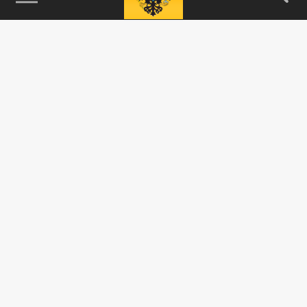
115093, г. Москва, переулок Партийный,
д.1, к.57, стр.3, эт.1, пом.I, ком.45