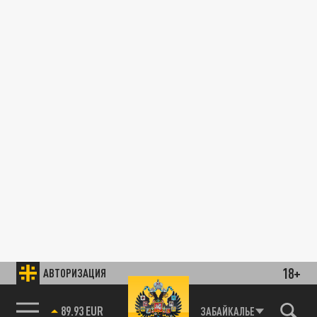
18+
АВТОРИЗАЦИЯ
89.93 EUR
ЗАБАЙКАЛЬЕ