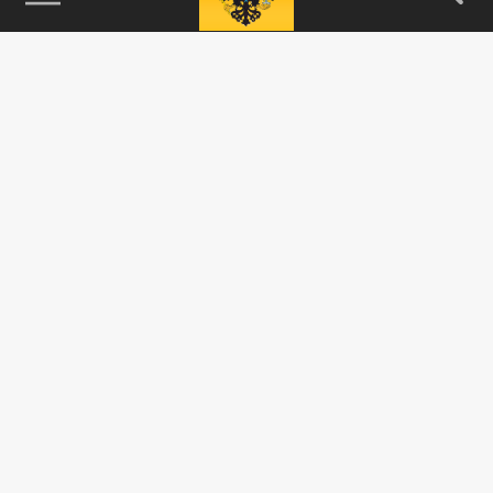
115093, г. Москва, переулок Партийный,
д.1, к.57, стр.3, эт.1, пом.I, ком.45