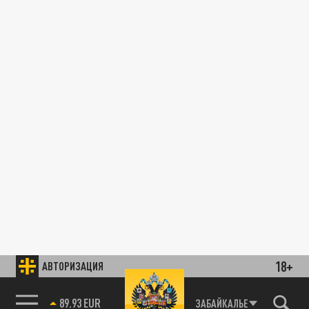
18+
АВТОРИЗАЦИЯ
89.93 EUR
ЗАБАЙКАЛЬЕ