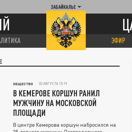
ЗАБАЙКАЛЬЕ
ИЙ
Ц
АЛИТИКА
ЭФИР
Е
02 АВГУСТА 15:19
ОБЩЕСТВО
В КЕМЕРОВЕ КОРШУН РАНИЛ
МУЖЧИНУ НА МОСКОВСКОЙ
ПЛОЩАДИ
В центре Кемерова коршун набросился на
35‑летнего мужчину. Пострадавшего