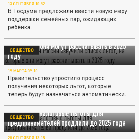
13 СЕНТЯБРЯ 10:52
В Госдуме предложили ввести новую меру
поддержки семейных пар, ожидающих
ребёнка.
Пенсионерам России озвучили список льгот,
на которые они могут рассчитывать в 2025
ОБЩЕСТВО
году
19 МАРТА 09:10
Правительство упростило процесс
получения некоторых льгот, которые
теперь будут назначаться автоматически.
В Кузбассе налоговые льготы для
ОБЩЕСТВО
предпринимателей продлили до 2025 года
20 СЕНТЯБРЯ 13:15