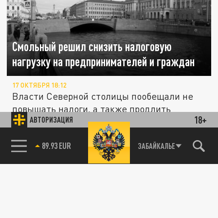
Смольный решил снизить налоговую
нагрузку на предпринимателей и граждан
17 ОКТЯБРЯ 18:12
Власти Северной столицы пообещали не
повышать налоги, а также продлить
18+
АВТОРИЗАЦИЯ
действующие для бизнеса и граждан...
85.64 BRENT
ЗАБАЙКАЛЬЕ
Первое здание нижегородской "Квантовой
ТЕХНОЛОГИИ
долины" построят к 2025 году
09 СЕНТЯБРЯ 22:08
Первое здание инновационного научно-
технологического центра (ИНТЦ)