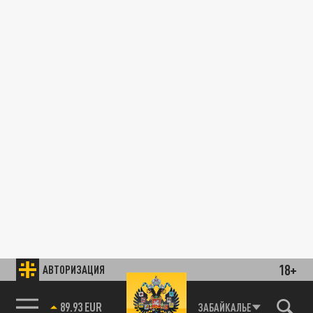
18+
АВТОРИЗАЦИЯ
89.93 EUR
ЗАБАЙКАЛЬЕ