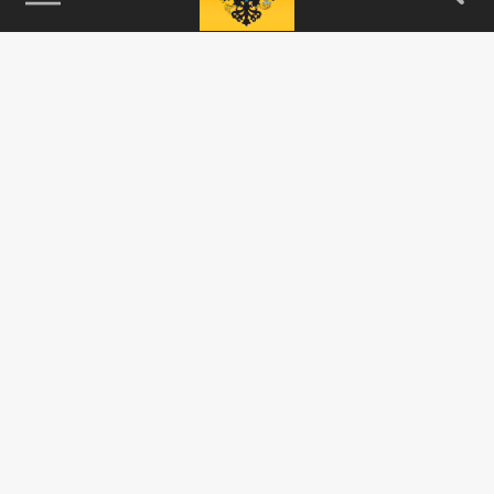
115093, г. Москва, переулок Партийный,
д.1, к.57, стр.3, эт.1, пом.I, ком.45