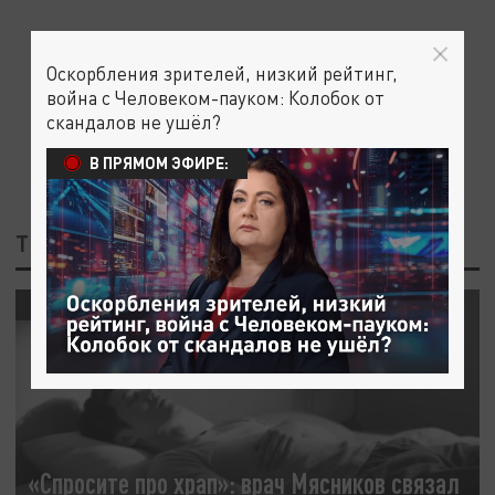
Оскорбления зрителей, низкий рейтинг,
война с Человеком-пауком: Колобок от
скандалов не ушёл?
В ПРЯМОМ ЭФИРЕ:
ТЕГ: МЯСНИКОВ
ОБЩЕСТВО
«Спросите про храп»: врач Мясников связал