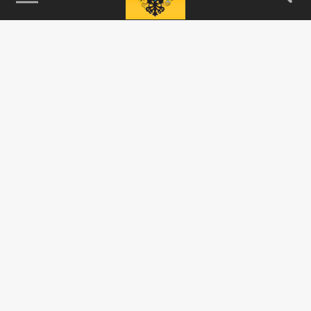
115093, г. Москва, переулок Партийный,
д.1, к.57, стр.3, эт.1, пом.I, ком.45