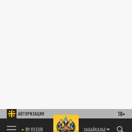
18+
АВТОРИЗАЦИЯ
89.93 EUR
ЗАБАЙКАЛЬЕ