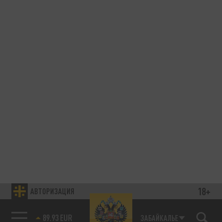
18+
АВТОРИЗАЦИЯ
89.93 EUR
ЗАБАЙКАЛЬЕ