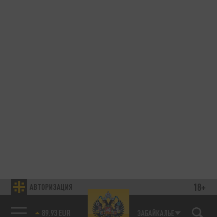
18+
АВТОРИЗАЦИЯ
89.93 EUR
ЗАБАЙКАЛЬЕ