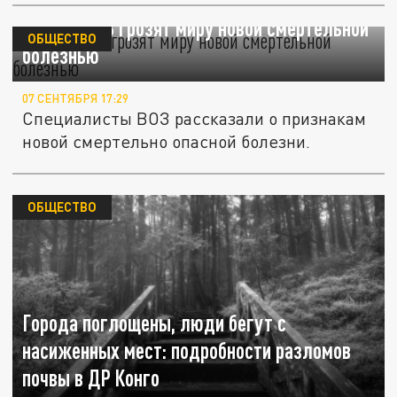
Ученые ВОЗ грозят миру новой смертельной
ОБЩЕСТВО
болезнью
07 СЕНТЯБРЯ 17:29
Специалисты ВОЗ рассказали о признакам
новой смертельно опасной болезни.
ОБЩЕСТВО
Города поглощены, люди бегут с
насиженных мест: подробности разломов
почвы в ДР Конго