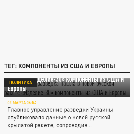
ТЕГ: КОМПОНЕНТЫ ИЗ США И ЕВРОПЫ
Украинская разведка нашла в новой русской
ракете «Изделие-30» компоненты из США и
ПОЛИТИКА
Европы
03 МАРТА 06:54
Главное управление разведки Украины
опубликовало данные о новой русской
крылатой ракете, сопроводив
информацию...