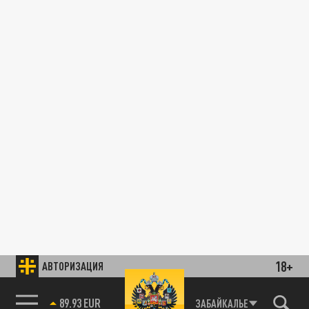
18+
АВТОРИЗАЦИЯ
89.93 EUR
ЗАБАЙКАЛЬЕ