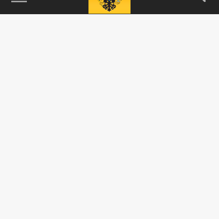
115093, г. Москва, переулок Партийный,
д.1, к.57, стр.3, эт.1, пом.I, ком.45