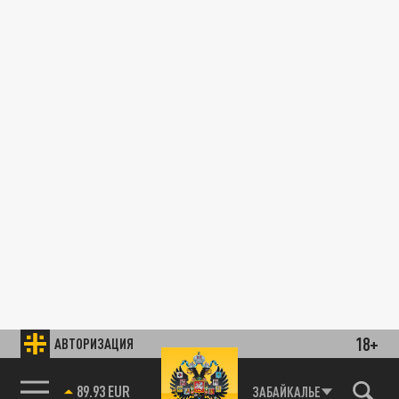
18+
АВТОРИЗАЦИЯ
89.93 EUR
ЗАБАЙКАЛЬЕ