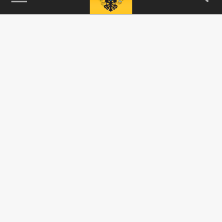
115093, г. Москва, переулок Партийный,
д.1, к.57, стр.3, эт.1, пом.I, ком.45