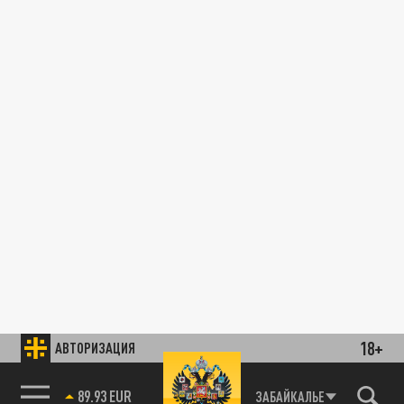
18+
АВТОРИЗАЦИЯ
89.93 EUR
ЗАБАЙКАЛЬЕ