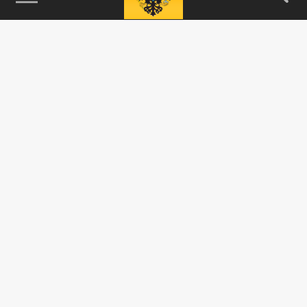
115093, г. Москва, переулок Партийный,
д.1, к.57, стр.3, эт.1, пом.I, ком.45