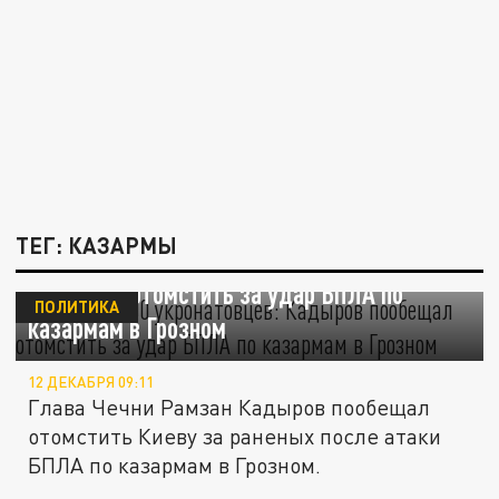
ТЕГ: КАЗАРМЫ
Положим 400 укронатовцев: Кадыров
пообещал отомстить за удар БПЛА по
ПОЛИТИКА
казармам в Грозном
12 ДЕКАБРЯ 09:11
Глава Чечни Рамзан Кадыров пообещал
отомстить Киеву за раненых после атаки
БПЛА по казармам в Грозном.