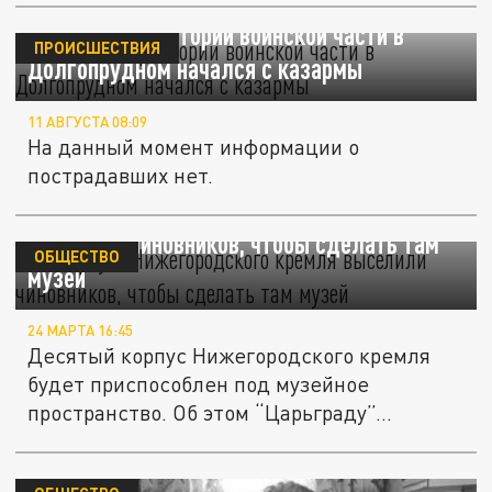
Пожар на территории воинской части в
ПРОИСШЕСТВИЯ
Долгопрудном начался с казармы
11 АВГУСТА 08:09
На данный момент информации о
пострадавших нет.
Из корпуса Нижегородского кремля
выселили чиновников, чтобы сделать там
ОБЩЕСТВО
музей
24 МАРТА 16:45
Десятый корпус Нижегородского кремля
будет приспособлен под музейное
пространство. Об этом “Царьграду”...