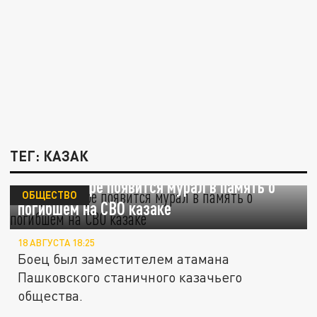
ТЕГ: КАЗАК
В Краснодаре появится мурал в память о
ОБЩЕСТВО
погибшем на СВО казаке
18 АВГУСТА 18:25
Боец был заместителем атамана
Пашковского станичного казачьего
общества.