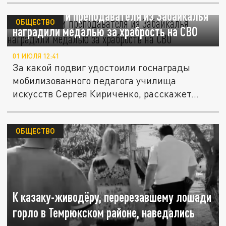
Художника и преподавателя из Забайкалья
ОБЩЕСТВО
наградили медалью за храбрость на СВО
01 ИЮЛЯ 12:41
За какой подвиг удостоили госнаграды
мобилизованного педагога училища
искусств Сергея Кириченко, расскажет...
ОБЩЕСТВО
К казаку-живодёру, перерезавшему лошади
горло в Темрюкском районе, наведались