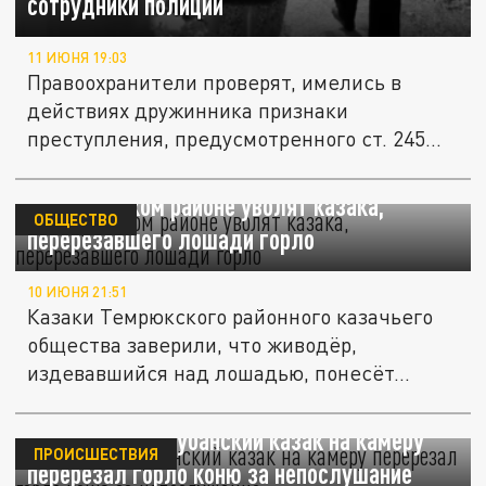
сотрудники полиции
11 ИЮНЯ 19:03
Правоохранители проверят, имелись в
действиях дружинника признаки
преступления, предусмотренного ст. 245
УК...
В Темрюкском районе уволят казака,
ОБЩЕСТВО
перерезавшего лошади горло
10 ИЮНЯ 21:51
Казаки Темрюкского районного казачьего
общества заверили, что живодёр,
издевавшийся над лошадью, понесёт...
"Я жёсткий": кубанский казак на камеру
ПРОИСШЕСТВИЯ
перерезал горло коню за непослушание